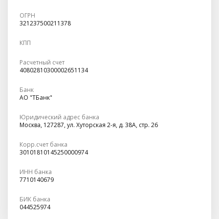
ОГРН
321237500211378
КПП
Расчетный счет
40802810300002651134
Банк
АО "ТБанк"
Юридический адрес банка
Москва, 127287, ул. Хуторская 2-я, д. 38А, стр. 26
Корр.счет банка
30101810145250000974
ИНН банка
7710140679
БИК банка
044525974